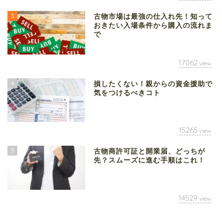
3
古物市場は最強の仕入れ先！知って
おきたい入場条件から購入の流れま
で
17062
view
4
損したくない！親からの資金援助で
気をつけるべきコト
15265
view
5
古物商許可証と開業届、どっちが
先？スムーズに進む手順はこれ！
14529
view