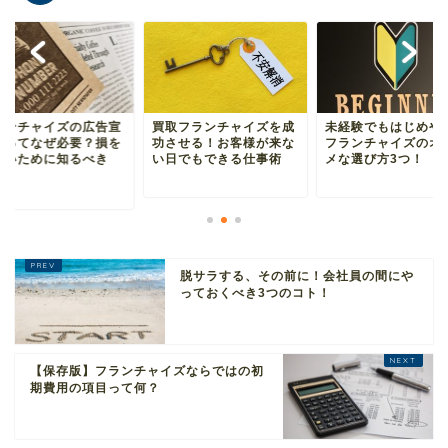
ランチャイズの広告宣
買取フランチャイズを成
未経験でもはじめや
費ってなぜ必要？損を
功させる！お客様が来な
フランチャイズのオ
ないために知るべき
い日でもできる仕事術
メな選び方3つ！
.
脱サラする、その前に！会社員の間にや
っておくべき3つのコト！
【保存版】フランチャイズならではの初
期費用の項目って何？