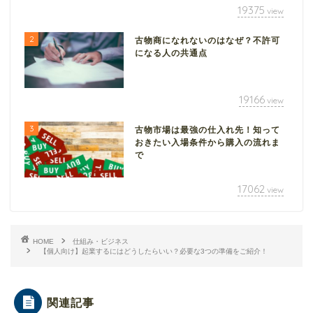
19375
view
2
古物商になれないのはなぜ？不許可
になる人の共通点
19166
view
3
古物市場は最強の仕入れ先！知って
おきたい入場条件から購入の流れま
で
17062
view
HOME
仕組み・ビジネス
【個人向け】起業するにはどうしたらいい？必要な3つの準備をご紹介！
関連記事