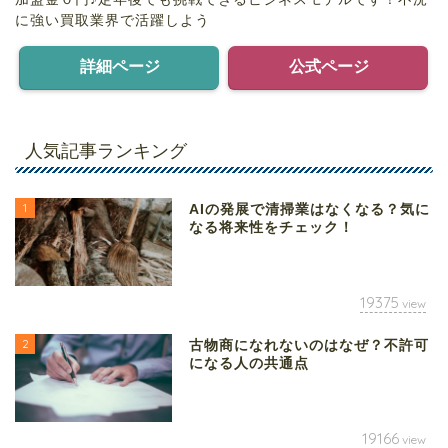
に強い買取業界で活躍しよう
詳細ページ
公式ページ
人気記事ランキング
1
AIの発展で清掃業はなくなる？気に
なる将来性をチェック！
19375
view
2
古物商になれないのはなぜ？不許可
になる人の共通点
19166
view