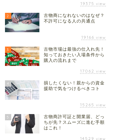
19375
view
古物商になれないのはなぜ？
2
不許可になる人の共通点
19166
view
古物市場は最強の仕入れ先！
3
知っておきたい入場条件から
購入の流れまで
17062
view
損したくない！親からの資金
4
援助で気をつけるべきコト
15265
view
古物商許可証と開業届、どっ
5
ちが先？スムーズに進む手順
はこれ！
14529
view