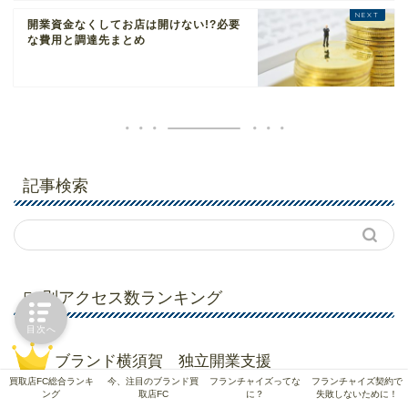
開業資金なくしてお店は開けない!?必要
な費用と調達先まとめ
記事検索
FC別アクセス数ランキング
目次へ
ブランド横須賀 独立開業支援
買取店FC総合ランキ
今、注目のブランド買
フランチャイズってな
フランチャイズ契約で
ング
取店FC
に？
失敗しないために！
【独立開業支援プラン】フランチャイズじゃない独立！未経