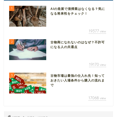
1
AIの発展で清掃業はなくなる？気に
なる将来性をチェック！
19377
view
2
古物商になれないのはなぜ？不許可
になる人の共通点
19170
view
3
古物市場は最強の仕入れ先！知って
おきたい入場条件から購入の流れま
で
17068
view