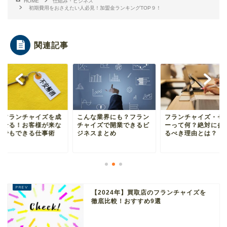
HOME
仕組み・ビジネス
初期費用をおさえたい人必見！加盟金ランキングTOP９！
関連記事
取フランチャイズを成
こんな業界にも？フラン
フランチャイズ・セ
させる！お客様が来な
チャイズで開業できるビ
ーって何？絶対に参
日でもできる仕事術
ジネスまとめ
るべき理由とは？
【2024年】買取店のフランチャイズを
徹底比較！おすすめ9選