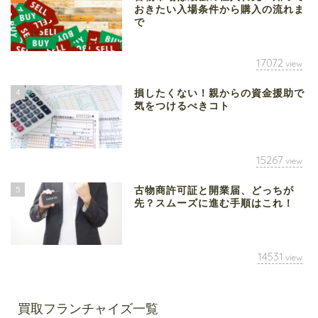
おきたい入場条件から購入の流れま
で
17072
view
4
損したくない！親からの資金援助で
気をつけるべきコト
15267
view
5
古物商許可証と開業届、どっちが
先？スムーズに進む手順はこれ！
14531
view
買取フランチャイズ一覧