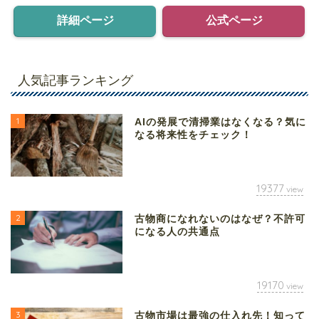
詳細ページ
公式ページ
人気記事ランキング
1
AIの発展で清掃業はなくなる？気に
なる将来性をチェック！
19377
view
2
古物商になれないのはなぜ？不許可
になる人の共通点
19170
view
3
古物市場は最強の仕入れ先！知って