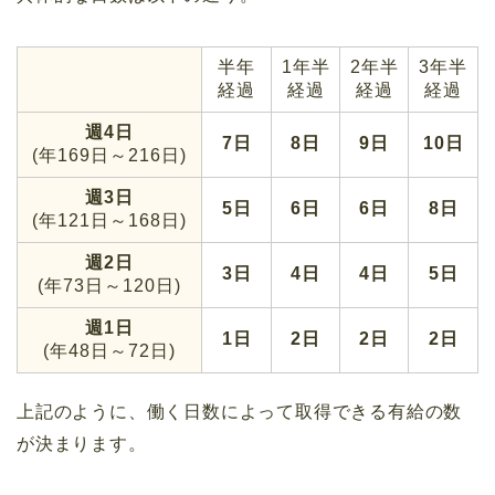
半年
1年半
2年半
3年半
経過
経過
経過
経過
週4日
7日
8日
9日
10日
(年169日～216日)
週3日
5日
6日
6日
8日
(年121日～168日)
週2日
3日
4日
4日
5日
(年73日～120日)
週1日
1日
2日
2日
2日
(年48日～72日)
上記のように、働く日数によって取得できる有給の数
が決まります。