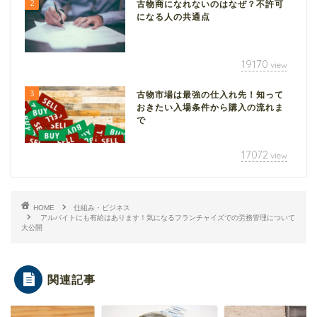
2
古物商になれないのはなぜ？不許可
になる人の共通点
19170
view
3
古物市場は最強の仕入れ先！知って
おきたい入場条件から購入の流れま
で
17072
view
HOME
仕組み・ビジネス
アルバイトにも有給はあります！気になるフランチャイズでの労務管理について
大公開
関連記事